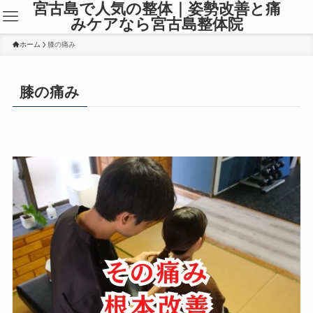
宮古島で人気の整体｜姿勢改善と痛
みケアなら宮古島整体院
ホーム
膝の痛み
膝の痛み