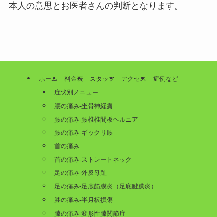
本人の意思とお医者さんの判断となります。
ホーム
料金表
スタッフ
アクセス
症例など
症状別メニュー
腰の痛み-坐骨神経痛
腰の痛み-腰椎椎間板ヘルニア
腰の痛み-ギックリ腰
首の痛み
首の痛み-ストレートネック
足の痛み-外反母趾
足の痛み-足底筋膜炎（足底腱膜炎）
膝の痛み-半月板損傷
膝の痛み-変形性膝関節症